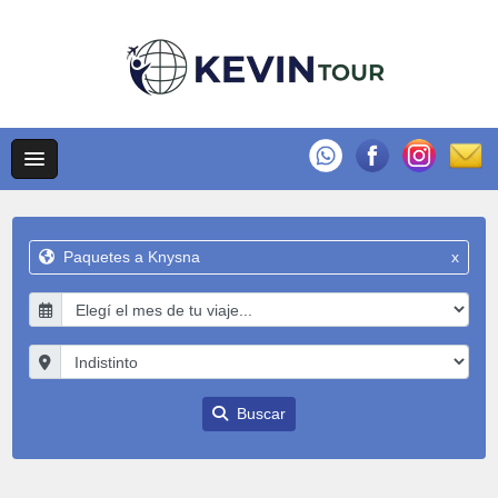
Paquetes a Knysna
x
Buscar