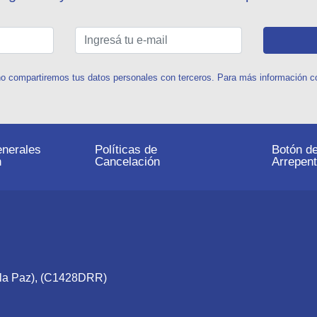
o compartiremos tus datos personales con terceros. Para más información con
nerales
Políticas de
Botón d
n
Cancelación
Arrepent
e la Paz), (C1428DRR)