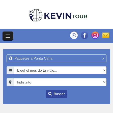
Paquetes a Punta Cana
x
Buscar