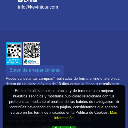
E-mail
info@kevintour.com
Boton de arrepentimiento
Podés cancelar tus compras* realizadas de forma online o telefonica
dentro de un plazo máximo de 10 días desde la fecha que realizaste
la compra. (Disp.954/2025)
Este sitio utiliza cookies propias y de terceros para mejorar
*Según decreto 809/2024 las tarifas aéreas se rigen por política tarifaria de la
nuestros servicios y mostrarte publicidad relacionada con tus
compañía aérea informada antes de la contratación
preferencias mediante el análisis de tus hábitos de navegación. Si
Razón Social: Brenton S.R.L. | CUIT: 30-69156900-0 | Legajo: 9551
continúas navegando en esta página, consideramos que aceptas
su uso en los términos indicados en la Política de Cookies.
Más
© Todos los derechos reservados
información
Defensa del consumidor. Para reclamos
ingrese aquí
Denuncia contra una agencia. Para reclamos
ingrese aquí