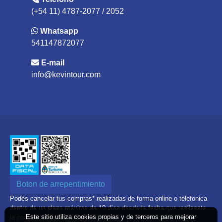
(+54 11) 4787-2077 / 2052
Whatsapp
541147872077
E-mail
info@kevintour.com
Boton de arrepentimiento
Podés cancelar tus compras* realizadas de forma online o telefonica
dentro de un plazo máximo de 10 días desde la fecha que realizaste
Este sitio utiliza cookies propias y de terceros para mejorar
la compra. (Disp.954/2025)