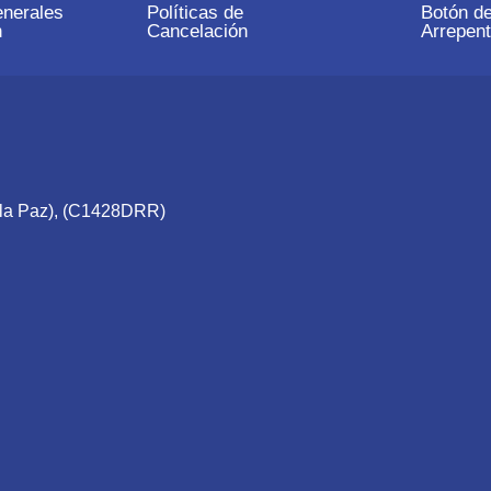
nerales
Políticas de
Botón d
n
Cancelación
Arrepent
e la Paz), (C1428DRR)