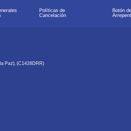
nerales
Políticas de
Botón d
n
Cancelación
Arrepent
e la Paz), (C1428DRR)