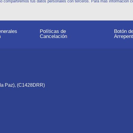
o compartiremos tus datos personales con terceros. Para más información con
nerales
Políticas de
Botón d
n
Cancelación
Arrepent
e la Paz), (C1428DRR)