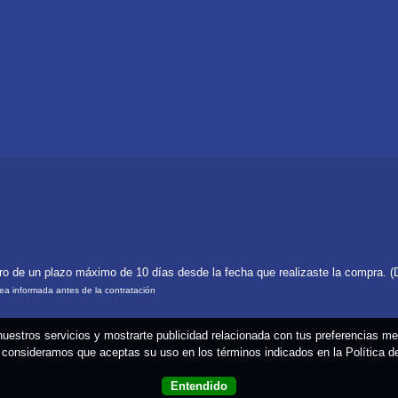
tro de un plazo máximo de 10 días desde la fecha que realizaste la compra. (
rea informada antes de la contratación
 nuestros servicios y mostrarte publicidad relacionada con tus preferencias m
consideramos que aceptas su uso en los términos indicados en la Política 
Entendido