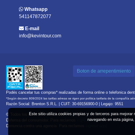
Whatsapp
541147872077
E-mail
info@kevintour.com
Boton de arrepentimiento
Podés cancelar tus compras* realizadas de forma online o telefonica den
*Según decreto 809/2024 las tarifas aéreas se rigen por política tarifaria de la compañía aé
Razón Social: Brenton S.R.L. | CUIT: 30-69156900-0 | Legajo: 9551
Este sitio utiliza cookies propias y de terceros para mejorar
© Todos los derechos reservados
navegando en esta página, 
Defensa del consumidor. Para reclamos
ingrese aquí
Denuncia contra una agencia. Para reclamos
ingrese aquí