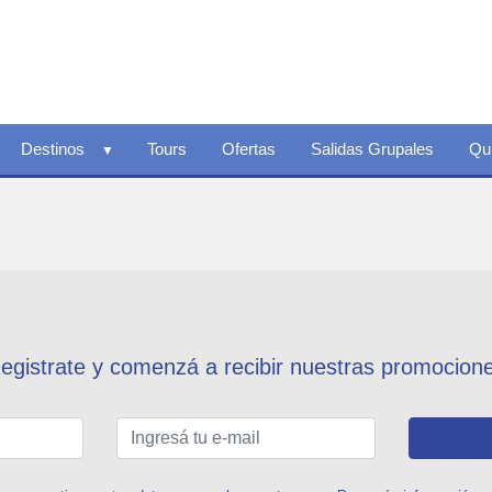
Destinos
Tours
Ofertas
Salidas Grupales
Qu
egistrate y comenzá a recibir nuestras promocion