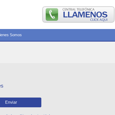
ienes Somos
es
Enviar