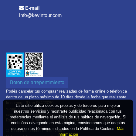
E-mail
info@kevintour.com
Boton de arrepentimiento
Podés cancelar tus compras* realizadas de forma online o telefonica
dentro de un plazo máximo de 10 días desde la fecha que realizaste
la compra. (Disp.954/2025)
Este sitio utiliza cookies propias y de terceros para mejorar
*Según decreto 809/2024 las tarifas aéreas se rigen por política tarifaria de la
nuestros servicios y mostrarte publicidad relacionada con tus
compañía aérea informada antes de la contratación
preferencias mediante el análisis de tus hábitos de navegación. Si
Razón Social: Brenton S.R.L. | CUIT: 30-69156900-0 | Legajo: 9551
continúas navegando en esta página, consideramos que aceptas
su uso en los términos indicados en la Política de Cookies.
Más
© Todos los derechos reservados
información