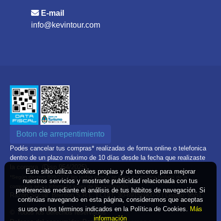
E-mail
info@kevintour.com
Boton de arrepentimiento
Podés cancelar tus compras* realizadas de forma online o telefonica
dentro de un plazo máximo de 10 días desde la fecha que realizaste
la compra. (Disp.954/2025)
Este sitio utiliza cookies propias y de terceros para mejorar
*Según decreto 809/2024 las tarifas aéreas se rigen por política tarifaria de la
nuestros servicios y mostrarte publicidad relacionada con tus
compañía aérea informada antes de la contratación
preferencias mediante el análisis de tus hábitos de navegación. Si
Razón Social: Brenton S.R.L. | CUIT: 30-69156900-0 | Legajo: 9551
continúas navegando en esta página, consideramos que aceptas
su uso en los términos indicados en la Política de Cookies.
Más
© Todos los derechos reservados
información