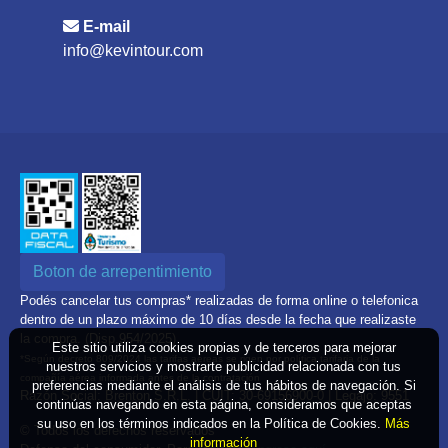
E-mail
info@kevintour.com
Boton de arrepentimiento
Podés cancelar tus compras* realizadas de forma online o telefonica
dentro de un plazo máximo de 10 días desde la fecha que realizaste
la compra. (Disp.954/2025)
Este sitio utiliza cookies propias y de terceros para mejorar
*Según decreto 809/2024 las tarifas aéreas se rigen por política tarifaria de la
nuestros servicios y mostrarte publicidad relacionada con tus
compañía aérea informada antes de la contratación
preferencias mediante el análisis de tus hábitos de navegación. Si
Razón Social: Brenton S.R.L. | CUIT: 30-69156900-0 | Legajo: 9551
continúas navegando en esta página, consideramos que aceptas
su uso en los términos indicados en la Política de Cookies.
Más
© Todos los derechos reservados
información