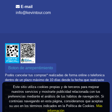
E-mail
info@kevintour.com
Boton de arrepentimiento
Podés cancelar tus compras* realizadas de forma online o telefonica
dentro de un plazo máximo de 10 días desde la fecha que realizaste
la compra. (Disp.954/2025)
Este sitio utiliza cookies propias y de terceros para mejorar
*Según decreto 809/2024 las tarifas aéreas se rigen por política tarifaria de la
nuestros servicios y mostrarte publicidad relacionada con tus
compañía aérea informada antes de la contratación
preferencias mediante el análisis de tus hábitos de navegación. Si
Razón Social: Brenton S.R.L. | CUIT: 30-69156900-0 | Legajo: 9551
continúas navegando en esta página, consideramos que aceptas
su uso en los términos indicados en la Política de Cookies.
Más
© Todos los derechos reservados
información