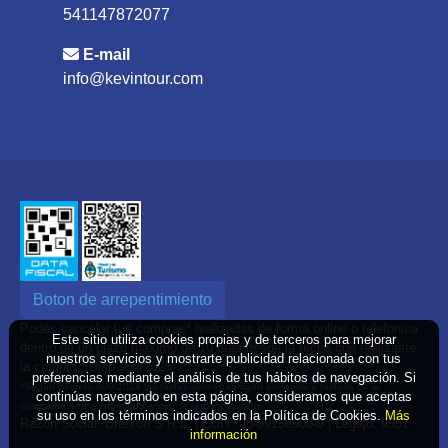
541147872077
E-mail
info@kevintour.com
Boton de arrepentimiento
Podés cancelar tus compras* realizadas de forma online o telefonica
Este sitio utiliza cookies propias y de terceros para mejorar
dentro de un plazo máximo de 10 días desde la fecha que realizaste
nuestros servicios y mostrarte publicidad relacionada con tus
la compra. (Disp.954/2025)
preferencias mediante el análisis de tus hábitos de navegación. Si
*Según decreto 809/2024 las tarifas aéreas se rigen por política tarifaria de la
continúas navegando en esta página, consideramos que aceptas
compañía aérea informada antes de la contratación
su uso en los términos indicados en la Política de Cookies.
Más
Razón Social: Brenton S.R.L. | CUIT: 30-69156900-0 | Legajo: 9551
información