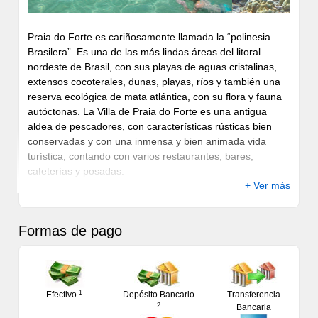
Praia do Forte es cariñosamente llamada la “polinesia
Brasilera”. Es una de las más lindas áreas del litoral
nordeste de Brasil, con sus playas de aguas cristalinas,
extensos cocoterales, dunas, playas, ríos y también una
reserva ecológica de mata atlántica, con su flora y fauna
autóctonas. La Villa de Praia do Forte es una antigua
aldea de pescadores, con características rústicas bien
conservadas y con una inmensa y bien animada vida
turística, contando con varios restaurantes, bares,
cafeterías y posadas.
+ Ver más
A la Praia do Forte y a la Villa, se integra una zona de
preservación ecológica, la reserva de Sapiranga, que
posee cerca de 600 hectáreas de mata atlántica y forma
Formas de pago
parte del área de protección ambiental del litoral
brasilero. El proyecto Tamar, dedicado a la preservación
de las tortugas marinas, también forma parte de este
escenario, haciendo de esta localidad uno de los
1
Efectivo
Depósito Bancario
Transferencia
principales y más importantes centros de Ecoturismo de
2
Bancaria
Brasil y América del Sur.