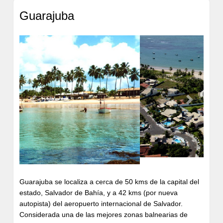
tenis y otros deportes. El complejo también dispone de
peluquería, tiendas y una agencia de viajes.
Guarajuba
Previous
Next
Guarajuba
se localiza a cerca de 50 kms de la capital del
estado,
Salvador de Bahía
, y a 42 kms (por nueva
autopista) del aeropuerto internacional de Salvador.
Considerada una de las mejores zonas balnearias de
Bahía, cuenta con zonas de fuertes olas, excelentes para