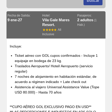
Buscar
Fecha de Salida:
Hotel:
Pasajeros:
9 ene-27
Vila Gale Mares
2 adultos
(1
Resort.
Hab.)
All
Inclusive
Incluye:
Ticket aéreo con GOL cupos confirmados - Incluye 1
equipaje en bodega de 23 kg.
Traslados Aeropuerto/ Hotel/ Aeropuerto (servicio
regular)
7 noches de alojamiento en habitación estándar, de
acuerdo a régimen indicado + Late check out
Asistencia al viajero Universal Assistance Value (Tope
USD 80.000) - Hasta 70 años
**CUPO AÉREO GOL EXCLUSIVO PAGO EN USD**