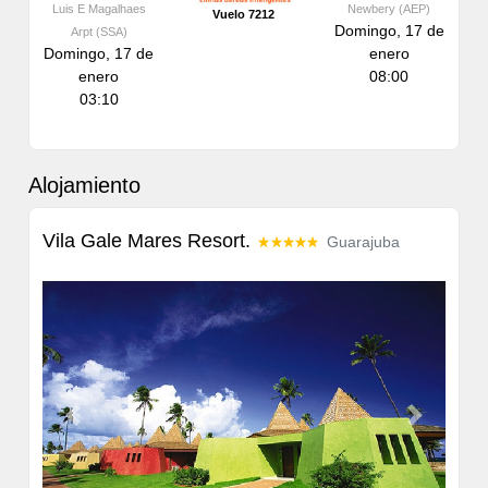
Luis E Magalhaes
Newbery (AEP)
Vuelo 7212
Domingo, 17 de
Arpt (SSA)
Domingo, 17 de
enero
enero
08:00
03:10
Alojamiento
Vila Gale Mares Resort.
Guarajuba
Previous
Next