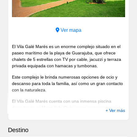
Ver mapa
El Vila Galé Marés es un enorme complejo situado en el
paseo marítimo de la playa de Guarajuba, que ofrece
chalets de 5 estrellas con TV por cable, jacuzzi y terraza
privada equipada con hamacas y tumbonas.
Este complejo le brinda numerosas opciones de ocio y
descanso para toda la familia, así como un gran contacto
con la naturaleza.
El Vila Galé Marés cuenta con una inmensa piscina
descubierta, el Mega Kids Club, varios restaurantes y el
+ Ver más
centro de spa Satsanga.
Manténgase en forma en el gimnasio, practicando
Destino
ciclismo, haciendo actividades acuáticas o jugando al