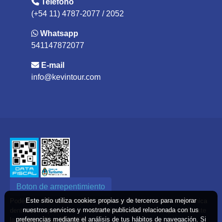
(+54 11) 4787-2077 / 2052
Whatsapp
541147872077
E-mail
info@kevintour.com
Boton de arrepentimiento
Podés cancelar tus compras* realizadas de forma online o telefonica
Este sitio utiliza cookies propias y de terceros para mejorar
dentro de un plazo máximo de 10 días desde la fecha que realizaste
nuestros servicios y mostrarte publicidad relacionada con tus
la compra. (Disp.954/2025)
preferencias mediante el análisis de tus hábitos de navegación. Si