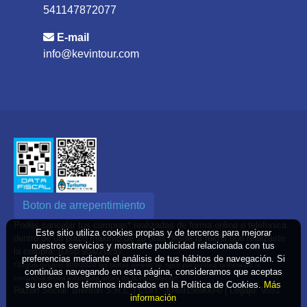
541147872077
E-mail
info@kevintour.com
Boton de arrepentimiento
Podés cancelar tus compras* realizadas de forma online o telefonica
Este sitio utiliza cookies propias y de terceros para mejorar
dentro de un plazo máximo de 10 días desde la fecha que realizaste
nuestros servicios y mostrarte publicidad relacionada con tus
la compra. (Disp.954/2025)
preferencias mediante el análisis de tus hábitos de navegación. Si
*Según decreto 809/2024 las tarifas aéreas se rigen por política tarifaria de la
continúas navegando en esta página, consideramos que aceptas
compañía aérea informada antes de la contratación
su uso en los términos indicados en la Política de Cookies.
Más
Razón Social: Brenton S.R.L. | CUIT: 30-69156900-0 | Legajo: 9551
información