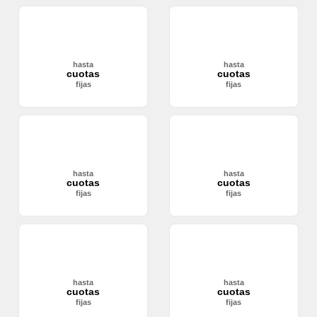
hasta
hasta
cuotas
cuotas
fijas
fijas
hasta
hasta
cuotas
cuotas
fijas
fijas
hasta
hasta
cuotas
cuotas
fijas
fijas