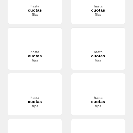
hasta
hasta
cuotas
cuotas
fijas
fijas
hasta
hasta
cuotas
cuotas
fijas
fijas
hasta
hasta
cuotas
cuotas
fijas
fijas