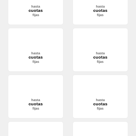
hasta
hasta
cuotas
cuotas
fijas
fijas
hasta
hasta
cuotas
cuotas
fijas
fijas
hasta
hasta
cuotas
cuotas
fijas
fijas