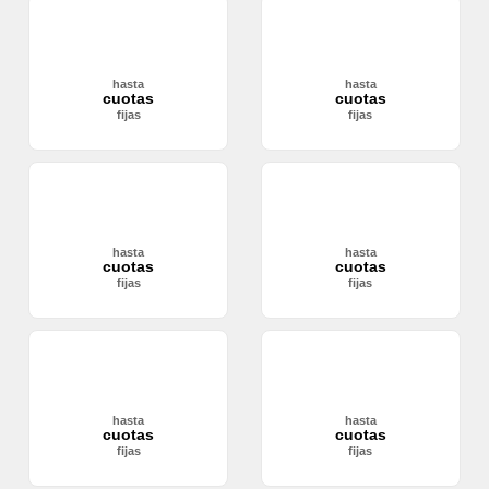
hasta
hasta
cuotas
cuotas
fijas
fijas
hasta
hasta
cuotas
cuotas
fijas
fijas
hasta
hasta
cuotas
cuotas
fijas
fijas