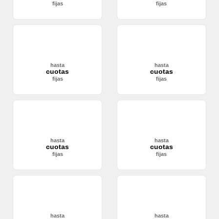
fijas
fijas
hasta
hasta
cuotas
cuotas
fijas
fijas
hasta
hasta
cuotas
cuotas
fijas
fijas
hasta
hasta