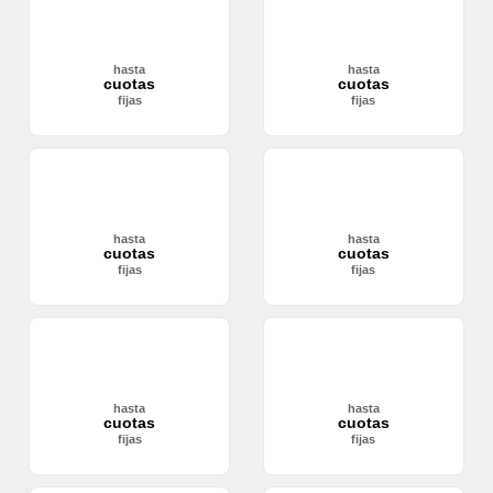
hasta
hasta
cuotas
cuotas
fijas
fijas
hasta
hasta
cuotas
cuotas
fijas
fijas
hasta
hasta
cuotas
cuotas
fijas
fijas