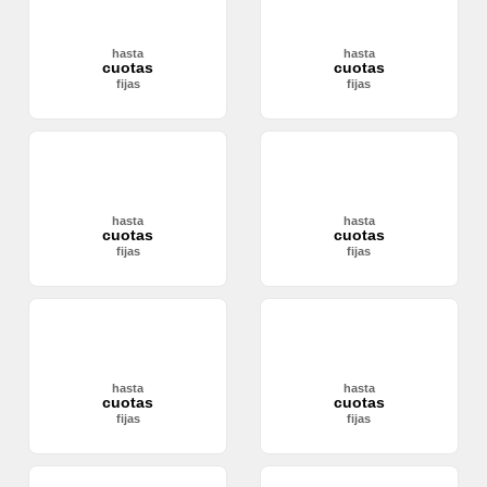
hasta
hasta
cuotas
cuotas
fijas
fijas
hasta
hasta
cuotas
cuotas
fijas
fijas
hasta
hasta
cuotas
cuotas
fijas
fijas