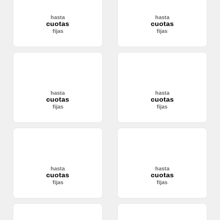
hasta
hasta
cuotas
cuotas
fijas
fijas
hasta
hasta
cuotas
cuotas
fijas
fijas
hasta
hasta
cuotas
cuotas
fijas
fijas