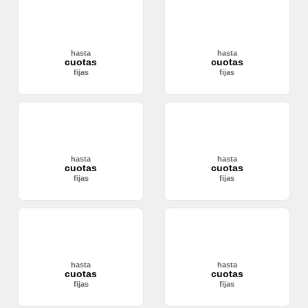
hasta
hasta
cuotas
cuotas
fijas
fijas
hasta
hasta
cuotas
cuotas
fijas
fijas
hasta
hasta
cuotas
cuotas
fijas
fijas