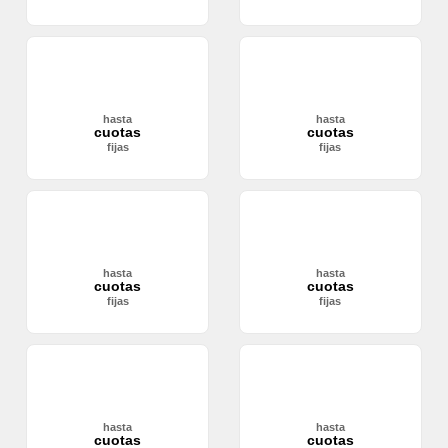
hasta
hasta
cuotas
cuotas
fijas
fijas
hasta
hasta
cuotas
cuotas
fijas
fijas
hasta
hasta
cuotas
cuotas