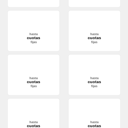
hasta
hasta
cuotas
cuotas
fijas
fijas
hasta
hasta
cuotas
cuotas
fijas
fijas
hasta
hasta
cuotas
cuotas