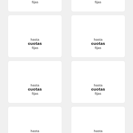
fijas
fijas
hasta
hasta
cuotas
cuotas
fijas
fijas
hasta
hasta
cuotas
cuotas
fijas
fijas
hasta
hasta