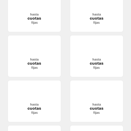
hasta
hasta
cuotas
cuotas
fijas
fijas
hasta
hasta
cuotas
cuotas
fijas
fijas
hasta
hasta
cuotas
cuotas
fijas
fijas