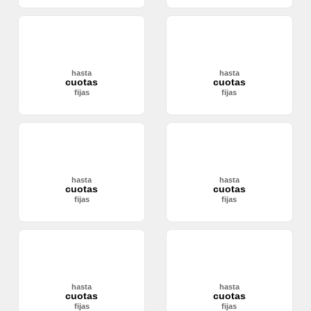
hasta
hasta
cuotas
cuotas
fijas
fijas
hasta
hasta
cuotas
cuotas
fijas
fijas
hasta
hasta
cuotas
cuotas
fijas
fijas