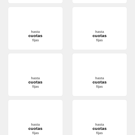
hasta
hasta
cuotas
cuotas
fijas
fijas
hasta
hasta
cuotas
cuotas
fijas
fijas
hasta
hasta
cuotas
cuotas
fijas
fijas