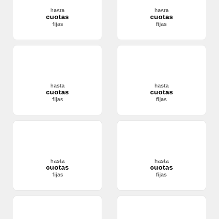
hasta
hasta
cuotas
cuotas
fijas
fijas
hasta
hasta
cuotas
cuotas
fijas
fijas
hasta
hasta
cuotas
cuotas
fijas
fijas