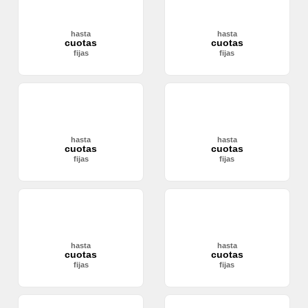
hasta
hasta
cuotas
cuotas
fijas
fijas
hasta
hasta
cuotas
cuotas
fijas
fijas
hasta
hasta
cuotas
cuotas
fijas
fijas