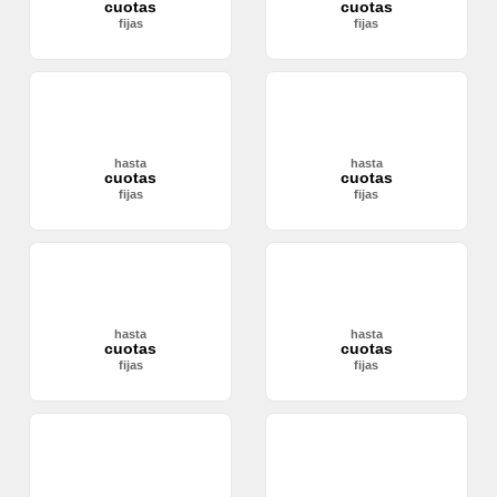
cuotas
cuotas
fijas
fijas
hasta
hasta
cuotas
cuotas
fijas
fijas
hasta
hasta
cuotas
cuotas
fijas
fijas