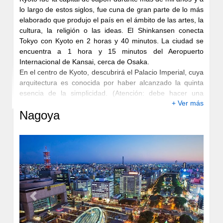
lo largo de estos siglos, fue cuna de gran parte de lo más
elaborado que produjo el país en el ámbito de las artes, la
cultura, la religión o las ideas. El Shinkansen conecta
Tokyo con Kyoto en 2 horas y 40 minutos. La ciudad se
encuentra a 1 hora y 15 minutos del Aeropuerto
Internacional de Kansai, cerca de Osaka.
En el centro de Kyoto, descubrirá el Palacio Imperial, cuya
arquitectura es conocida por haber alcanzado la quinta
esencia de la simplicidad. (Atención: debe hacer una
+ Ver más
reserva, presentando su pasaporte, 20 minutos antes de
Nagoya
las visitas guiadas de las 10:00 o 14:00 horas). Cerca del
palacio se encuentra el Castillo Nijo, con la arquitectura
más suntuosa, que fue la residencia del shogun
Tokugawa Ieyasu durante sus escasas visitas a la ciudad.
Gion Corner, cerca de Shijo-Kawaramachi, es el lugar
ideal para descubrir el teatro y las artes tradicionales. Los
restaurantes de estilo antiguo, decorados con un gusto
exquisito, contribuyen al ambiente refinado que emana el
barrio. En el área de Higashiyama, el Templo
Previous
Next
Sanjusangendo se distingue por las 1.001 estatuas de
madera dorada de Kannon, la diosa de la misericordia. El