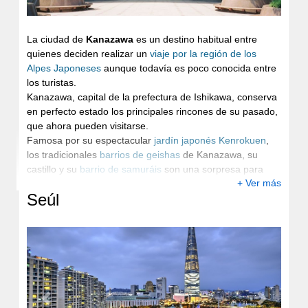
La ciudad de
Kanazawa
es un destino habitual entre
quienes deciden realizar un
viaje por la región de los
Alpes Japoneses
aunque todavía es poco conocida entre
los turistas.
Kanazawa, capital de la prefectura de Ishikawa, conserva
en perfecto estado los principales rincones de su pasado,
que ahora pueden visitarse.
Famosa por su espectacular
jardín japonés Kenrokuen
,
los tradicionales
barrios de geishas
de Kanazawa, su
castillo y su
barrio de samuráis
son una sorpresa para
+ Ver más
quienes deciden visitarla.
Seúl
Previous
Next