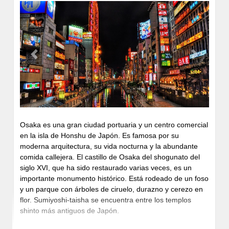
cuyo límite es definido por el río Edogawa, al oeste con la
prefectura de Yamanashi, cuyo límite es definido por el
área de las montañas, al sur con la prefectura de
Kanagawa, cuyo límite es definido por el río Tamagawa y
al norte con la prefectura de Saitama. El total de la
superficie, de 2.187 Km², es la tercera más pequeña del
Previous
Next
país. Del este al oeste se extiende una amplia zona de
montañas, colinas y mesetas. Del punto más bajo, a
menos de 4 m. sobre el nivel del mar, al área de las
montañas, con cumbres hasta los 2.000 m., la
conformación geográfica presenta un terreno rico en
ondulaciones. Aunque se trata de una prefectura de
Osaka es una gran ciudad portuaria y un centro comercial
superficie pequeña también está constituida por varias
en la isla de Honshu de Japón. Es famosa por su
islas en el Pacífico, entre las cuales se hallan las islas
moderna arquitectura, su vida nocturna y la abundante
volcánicas Izu y los islotes Ogasawara, que contribuyen a
comida callejera. El castillo de Osaka del shogunato del
la particularidad de esta tierra, muy variada
siglo XVI, que ha sido restaurado varias veces, es un
geográficamente.
importante monumento histórico. Está rodeado de un foso
La superficie de los 23 barrios de Tokio es de unos 621
y un parque con árboles de ciruelo, durazno y cerezo en
Km2, y su población se estima en alrededor de 9 millones
flor. Sumiyoshi-taisha se encuentra entre los templos
de personas. En calidad de polo industrial y comercial,
shinto más antiguos de Japón.
con una red de carreteras siempre en vía de desarrollo y
como centro turístico y cultural con múltiples lugares de