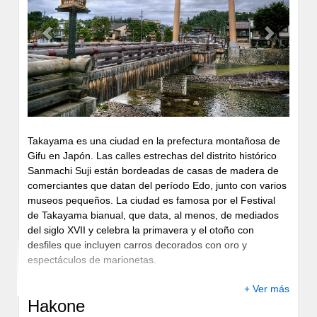
los turistas: los Templos Kinkakuji y Ryoanji. El reluciente
Kinkakuji, llamado el Pabellón de Oro, ofrece un notable
contraste con el jardín Ryoanji, cuyo jardín de piedras,
Previous
Next
formado por rocas y arena blanca, encarna la más pura
simplicidad.
Takayama es una ciudad en la prefectura montañosa de
Gifu en Japón. Las calles estrechas del distrito histórico
Sanmachi Suji están bordeadas de casas de madera de
comerciantes que datan del período Edo, junto con varios
museos pequeños. La ciudad es famosa por el Festival
de Takayama bianual, que data, al menos, de mediados
del siglo XVII y celebra la primavera y el otoño con
desfiles que incluyen carros decorados con oro y
espectáculos de marionetas.
+ Ver más
Hakone