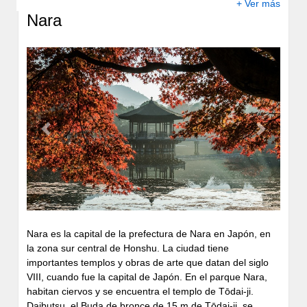
+ Ver más
interés, atrae innumerables turistas no sólo del extranjero
Nara
pero también de todas las regiones del país. No
solamente es un lugar turístico rico en historia y tradición
con, por ejemplo, el edifico del Gobierno que administra la
prefectura de Tokio, con la estación de Tokio, cuyo edificio
de ladrillos, restaurado en el 2012, es la construcción más
grande de este tipo en Japón y con la torre Skytree, la
torre de comunicaciones más alta del mundo no
sostenida por cables, sino que, sin duda, es sinónimo de
Previous
Next
una de las regiones más vanguardistas del mundo con el
nacimiento y la creación incesante de nuevos lugares
famosos.
Nara es la capital de la prefectura de Nara en Japón, en
la zona sur central de Honshu. La ciudad tiene
importantes templos y obras de arte que datan del siglo
VIII, cuando fue la capital de Japón. En el parque Nara,
habitan ciervos y se encuentra el templo de Tōdai-ji.
Daibutsu, el Buda de bronce de 15 m de Tōdai-ji, se