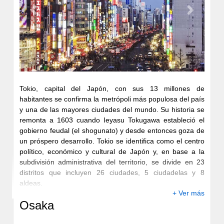
Previous
Next
Tokio, capital del Japón, con sus 13 millones de
habitantes se confirma la metrópoli más populosa del país
y una de las mayores ciudades del mundo. Su historia se
remonta a 1603 cuando Ieyasu Tokugawa estableció el
gobierno feudal (el shogunato) y desde entonces goza de
un próspero desarrollo. Tokio se identifica como el centro
político, económico y cultural de Japón y, en base a la
subdivisión administrativa del territorio, se divide en 23
distritos que incluyen 26 ciudades, 5 ciudadelas y 8
aldeas.
+ Ver más
La prefectura de Tokio se encuentra casi al centro del
Osaka
archipiélago de Japón, en la parte meridional de la región
de Kanto y confinando al este con la prefectura de Chiba,