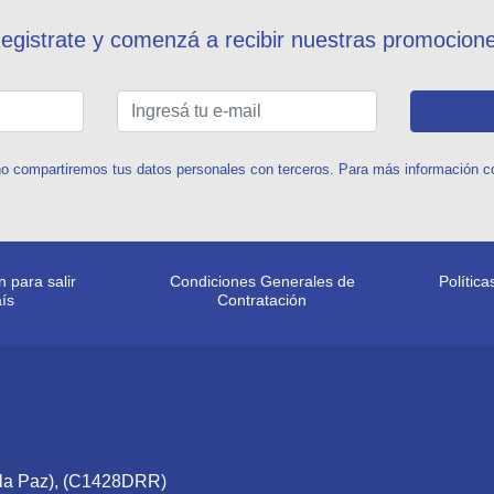
egistrate y comenzá a recibir nuestras promocion
o compartiremos tus datos personales con terceros. Para más información con
 para salir
Condiciones Generales de
Polític
aís
Contratación
e la Paz), (C1428DRR)