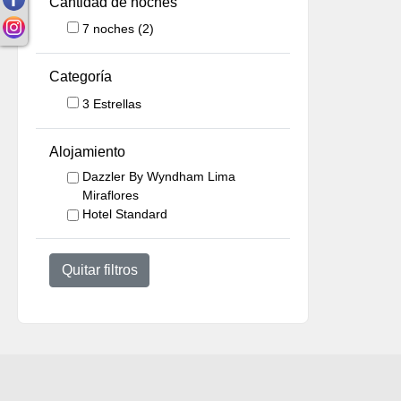
Cantidad de noches
7
noches
(2)
Categoría
3 Estrellas
Alojamiento
Dazzler By Wyndham Lima
Miraflores
Hotel Standard
Quitar filtros