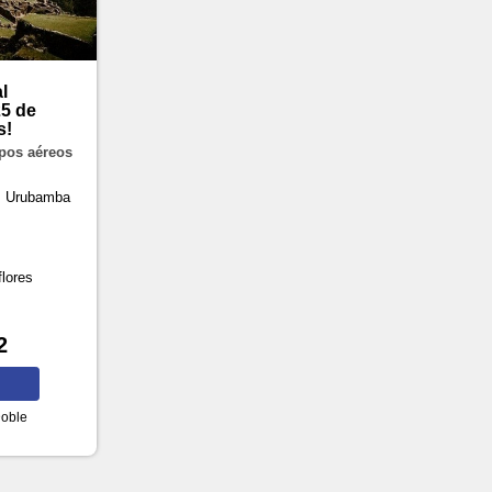
l
25 de
s!
upos aéreos
o, Urubamba
lores
2
oble