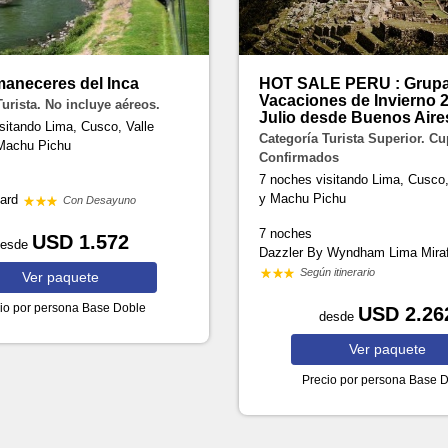
maneceres del Inca
HOT SALE PERU : Grupa
Vacaciones de Invierno 
Turista. No incluye aéreos.
Julio desde Buenos Aire
sitando Lima, Cusco, Valle
Categoría Turista Superior. C
Machu Pichu
Confirmados
7 noches visitando Lima, Cusc
y Machu Pichu
dard
Con Desayuno
7 noches
USD 1.572
desde
Dazzler By Wyndham Lima Miraf
Según itinerario
Ver
paquete
io por persona
Base Doble
USD 2.26
desde
Ver
paquete
Precio por persona
Base D