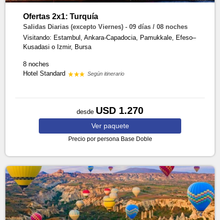
Ofertas 2x1: Turquía
Salidas Diarias (excepto Viernes) - 09 días / 08 noches
Visitando: Estambul, Ankara-Capadocia, Pamukkale, Efeso–
Kusadasi o Izmir, Bursa
8 noches
Hotel Standard
Según itinerario
USD 1.270
desde
Ver
paquete
Precio por persona
Base Doble