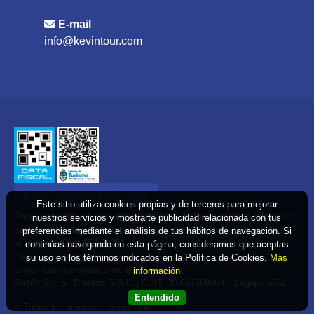
E-mail
info@kevintour.com
Boton de arrepentimiento
Este sitio utiliza cookies propias y de terceros para mejorar
Podés cancelar tus compras* realizadas de forma online o telefonica
nuestros servicios y mostrarte publicidad relacionada con tus
dentro de un plazo máximo de 10 días desde la fecha que realizaste
preferencias mediante el análisis de tus hábitos de navegación. Si
la compra. (Disp.954/2025)
continúas navegando en esta página, consideramos que aceptas
su uso en los términos indicados en la Política de Cookies.
Más
*Según decreto 809/2024 las tarifas aéreas se rigen por política tarifaria de la
información
compañía aérea informada antes de la contratación
Razón Social: Brenton S.R.L. | CUIT: 30-69156900-0 | Legajo: 9551
Entendido
© Todos los derechos reservados