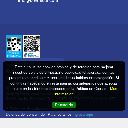
info@kevintour.com
Boton de arrepentimiento
Este sitio utiliza cookies propias y de terceros para mejorar
Podés cancelar tus compras* realizadas de forma online o telefonica
nuestros servicios y mostrarte publicidad relacionada con tus
dentro de un plazo máximo de 10 días desde la fecha que realizaste
preferencias mediante el análisis de tus hábitos de navegación. Si
la compra. (Disp.954/2025)
continúas navegando en esta página, consideramos que aceptas
su uso en los términos indicados en la Política de Cookies.
Más
*Según decreto 809/2024 las tarifas aéreas se rigen por política tarifaria de la
información
compañía aérea informada antes de la contratación
Razón Social: Brenton S.R.L. | CUIT: 30-69156900-0 | Legajo: 9551
Entendido
© Todos los derechos reservados
Defensa del consumidor. Para reclamos
ingrese aquí
Denuncia contra una agencia. Para reclamos
ingrese aquí