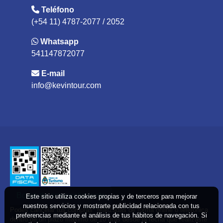
Teléfono
(+54 11) 4787-2077 / 2052
Whatsapp
541147872077
E-mail
info@kevintour.com
Boton de arrepentimiento
Este sitio utiliza cookies propias y de terceros para mejorar
nuestros servicios y mostrarte publicidad relacionada con tus
Podés cancelar tus compras* realizadas de forma online o telefonica
preferencias mediante el análisis de tus hábitos de navegación. Si
dentro de un plazo máximo de 10 días desde la fecha que realizaste