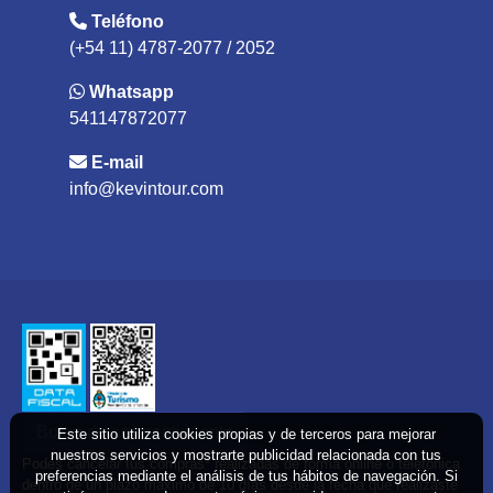
Teléfono
(+54 11) 4787-2077 / 2052
Whatsapp
541147872077
E-mail
info@kevintour.com
Boton de arrepentimiento
Este sitio utiliza cookies propias y de terceros para mejorar
nuestros servicios y mostrarte publicidad relacionada con tus
Podés cancelar tus compras* realizadas de forma online o telefonica
preferencias mediante el análisis de tus hábitos de navegación. Si
dentro de un plazo máximo de 10 días desde la fecha que realizaste