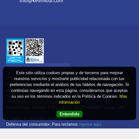
info@kevintour.com
Boton de arrepentimiento
Este sitio utiliza cookies propias y de terceros para mejorar
Podés cancelar tus compras* realizadas de forma online o telefonica
nuestros servicios y mostrarte publicidad relacionada con tus
dentro de un plazo máximo de 10 días desde la fecha que realizaste
preferencias mediante el análisis de tus hábitos de navegación. Si
la compra. (Disp.954/2025)
continúas navegando en esta página, consideramos que aceptas
su uso en los términos indicados en la Política de Cookies.
Más
*Según decreto 809/2024 las tarifas aéreas se rigen por política tarifaria de la
información
compañía aérea informada antes de la contratación
Razón Social: Brenton S.R.L. | CUIT: 30-69156900-0 | Legajo: 9551
Entendido
© Todos los derechos reservados
Defensa del consumidor. Para reclamos
ingrese aquí
Denuncia contra una agencia. Para reclamos
ingrese aquí