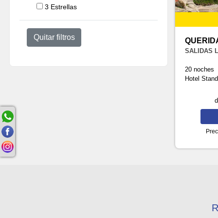
3 Estrellas
Quitar filtros
QUERID
SALIDAS 
20 noches
Hotel Stan
Prec
R