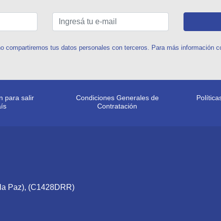
o compartiremos tus datos personales con terceros. Para más información con
 para salir
Condiciones Generales de
Polític
aís
Contratación
e la Paz), (C1428DRR)