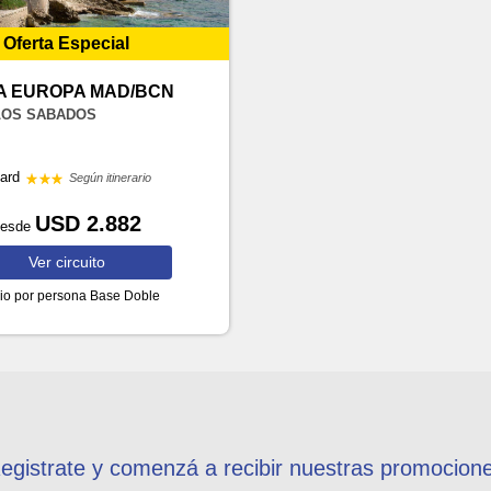
Oferta Especial
A EUROPA MAD/BCN
LOS SABADOS
dard
Según itinerario
USD 2.882
desde
Ver
circuito
io por persona
Base Doble
egistrate y comenzá a recibir nuestras promocion