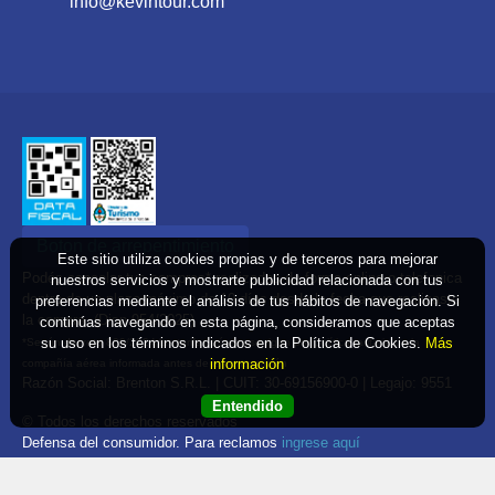
info@kevintour.com
Boton de arrepentimiento
Este sitio utiliza cookies propias y de terceros para mejorar
Podés cancelar tus compras* realizadas de forma online o telefonica
nuestros servicios y mostrarte publicidad relacionada con tus
dentro de un plazo máximo de 10 días desde la fecha que realizaste
preferencias mediante el análisis de tus hábitos de navegación. Si
la compra. (Disp.954/2025)
continúas navegando en esta página, consideramos que aceptas
su uso en los términos indicados en la Política de Cookies.
Más
*Según decreto 809/2024 las tarifas aéreas se rigen por política tarifaria de la
información
compañía aérea informada antes de la contratación
Razón Social: Brenton S.R.L. | CUIT: 30-69156900-0 | Legajo: 9551
Entendido
© Todos los derechos reservados
Defensa del consumidor. Para reclamos
ingrese aquí
Denuncia contra una agencia. Para reclamos
ingrese aquí