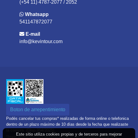
(+54 11) 4787-2077 / 2052
Whatsapp
541147872077
E-mail
info@kevintour.com
Boton de arrepentimiento
Podés cancelar tus compras* realizadas de forma online o telefonica
dentro de un plazo máximo de 10 días desde la fecha que realizaste
la compra. (Disp.954/2025)
Este sitio utiliza cookies propias y de terceros para mejorar
*Según decreto 809/2024 las tarifas aéreas se rigen por política tarifaria de la