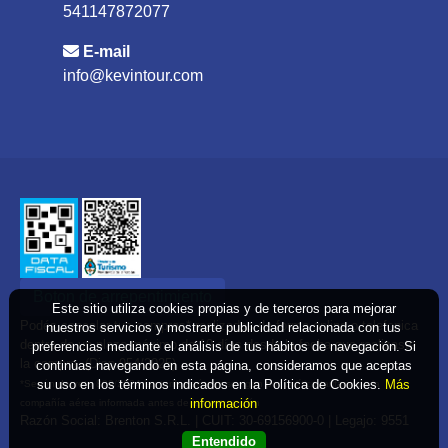
541147872077
E-mail
info@kevintour.com
Boton de arrepentimiento
Este sitio utiliza cookies propias y de terceros para mejorar
Podés cancelar tus compras* realizadas de forma online o telefonica
nuestros servicios y mostrarte publicidad relacionada con tus
dentro de un plazo máximo de 10 días desde la fecha que realizaste
preferencias mediante el análisis de tus hábitos de navegación. Si
la compra. (Disp.954/2025)
continúas navegando en esta página, consideramos que aceptas
su uso en los términos indicados en la Política de Cookies.
Más
*Según decreto 809/2024 las tarifas aéreas se rigen por política tarifaria de la
información
compañía aérea informada antes de la contratación
Razón Social: Brenton S.R.L. | CUIT: 30-69156900-0 | Legajo: 9551
Entendido