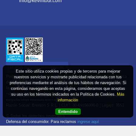
info@kevintour.com
Boton de arrepentimiento
Este sitio utiliza cookies propias y de terceros para mejorar
Podés cancelar tus compras* realizadas de forma online o telefonica
nuestros servicios y mostrarte publicidad relacionada con tus
dentro de un plazo máximo de 10 días desde la fecha que realizaste
preferencias mediante el análisis de tus hábitos de navegación. Si
la compra. (Disp.954/2025)
continúas navegando en esta página, consideramos que aceptas
su uso en los términos indicados en la Política de Cookies.
Más
*Según decreto 809/2024 las tarifas aéreas se rigen por política tarifaria de la
información
compañía aérea informada antes de la contratación
Razón Social: Brenton S.R.L. | CUIT: 30-69156900-0 | Legajo: 9551
Entendido
© Todos los derechos reservados
Defensa del consumidor. Para reclamos
ingrese aquí
Denuncia contra una agencia. Para reclamos
ingrese aquí